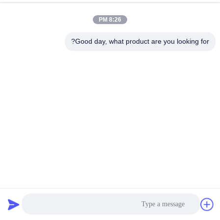
8:26 PM
Good day, what product are you looking for?
غرف الغسيل الأقمشة الخزيلة 15 كيلوغرام المجفف الصناعي
الحجم الصناعي الغسالة والمجفف
مجفف صناعي
2025-03-31
381 الرؤى