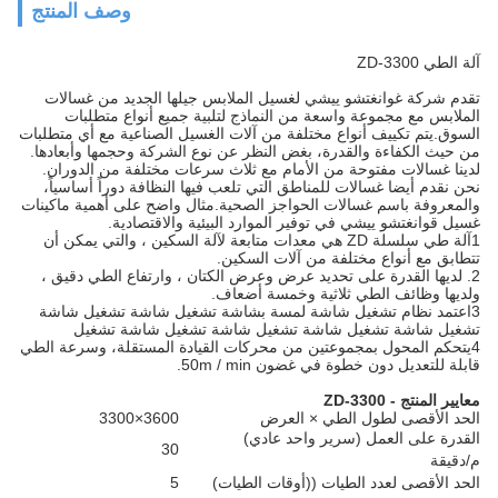
وصف المنتج
آلة الطي ZD-3300
تقدم شركة غوانغتشو ييشي لغسيل الملابس جيلها الجديد من غسالات
الملابس مع مجموعة واسعة من النماذج لتلبية جميع أنواع متطلبات
السوق.يتم تكييف أنواع مختلفة من آلات الغسيل الصناعية مع أي متطلبات
من حيث الكفاءة والقدرة، بغض النظر عن نوع الشركة وحجمها وأبعادها.
لدينا غسالات مفتوحة من الأمام مع ثلاث سرعات مختلفة من الدوران.
نحن نقدم أيضا غسالات للمناطق التي تلعب فيها النظافة دوراً أساسياً،
والمعروفة باسم غسالات الحواجز الصحية.مثال واضح على أهمية ماكينات
غسيل قوانغتشو ييشي في توفير الموارد البيئية والاقتصادية.
1آلة طي سلسلة ZD هي معدات متابعة لآلة السكين ، والتي يمكن أن
تتطابق مع أنواع مختلفة من آلات السكين.
2. لديها القدرة على تحديد عرض وعرض الكتان ، وارتفاع الطي دقيق ،
ولديها وظائف الطي ثلاثية وخمسة أضعاف.
3اعتمد نظام تشغيل شاشة لمسة بشاشة تشغيل شاشة تشغيل شاشة
تشغيل شاشة تشغيل شاشة تشغيل شاشة تشغيل شاشة تشغيل
4يتحكم المحول بمجموعتين من محركات القيادة المستقلة، وسرعة الطي
قابلة للتعديل دون خطوة في غضون 50m / min.
معايير المنتج - ZD-3300
الحد الأقصى لطول الطي × العرض
3600×3300
القدرة على العمل (سرير واحد عادي)
30
م/دقيقة
الحد الأقصى لعدد الطيات ((أوقات الطيات)
5