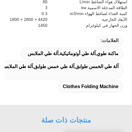
استهلاك هواء الضاغط L/min
80
الطاقة المدخلة الاسمية kw
3
كمية الغذاء لضاغط الهواء m3/min
0.3
الأبعاد الخارجية
4420 × 2800 × 1800
وزن الجهاز في كيلوغرام
1450
العلامات:
ماكنة طوي,آلة طي أوتوماتيكية,آلة طي الملابس
آلة طي الخمس طوابق,آلة طي خمس طوابق,آلة طي الملابس ا
Clothes Folding Machine
منتجات ذات صلة