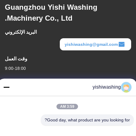
Guangzhou Yishi Washing
Machinery Co., Ltd.
البريد الإلكتروني
yishiwashing@gmail.com
وقت العمل
9:00-18:00
عنواننا
yishiwashing
عنوان الشركة
لا.19طريق ليفكون، منطقة نانشا، قوانغتشو، الصين
3:59 AM
عنوان المصنع
Good day, what product are you looking for?
لا.19طريق ليفكون، منطقة نانشا، قوانغتشو، الصين
الهاتف