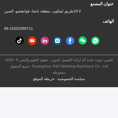
نع
لا.19طريق ليفكون، منطقة نانشا، قوانغتشو، الصين
86-15202099711
الصين جودة جيدة آلة إزالة الغسيل المورد. حقوق الطبع والنشر © -2026
Guangzhou Yishi Washing Machinery Co., Ltd. جميع الحقوق
محفوظة
سياسة الخصوصية
|
خريطة الموقع