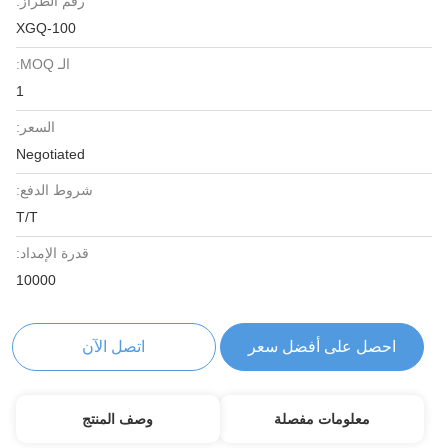
رقم الطراز:
XGQ-100
الـ MOQ:
1
السعر:
Negotiated
شروط الدفع:
T/T
قدرة الإمداد:
10000
 على أفضل سعر
اتصل الآن
لومات مفصلة
وصف المنتج