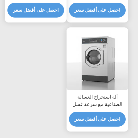
بالكامل
سرعة غسل 1000rpm
 على أفضل سعر
احصل على أفضل سعر
واستهلاك الماء 50-150 لتر
للغسيل التجاري
 استخراج الغسالة
عية مع سرعة غسل
1000rpm و عامل G 200-
 على أفضل سعر
400 قوة استخراج ل 50-150
لتر لكل دورة