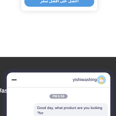
احصل على أفضل سعر
yishiwashing
ashing Machinery
6:56 PM
Good day, what product are you looking 
for?